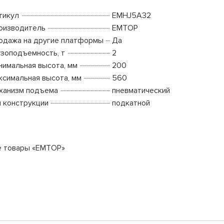
тикул
EMHJ5A32
оизводитель
EMTOP
одажа на другие платформы
Да
узоподъемность, т
2
нимальная высота, мм
200
ксимальная высота, мм
560
ханизм подъема
пневматический
п конструкции
подкатной
е товары «EMTOP»