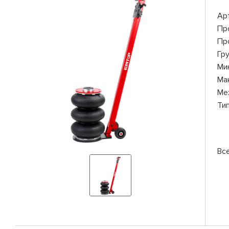
Ар
Пр
Пр
Гр
Ми
Ма
Ме
Ти
Вс