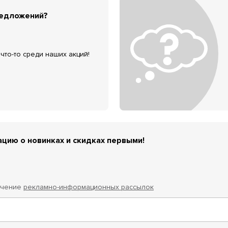
редложений?
что-то среди наших акций!
цию о новинках и скидках первыми!
учение
рекламно-информационных рассылок