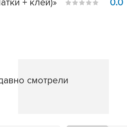
атки + клей)»
0.0
давно смотрели