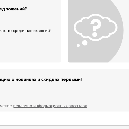
редложений?
что-то среди наших акций!
цию о новинках и скидках первыми!
учение
рекламно-информационных рассылок