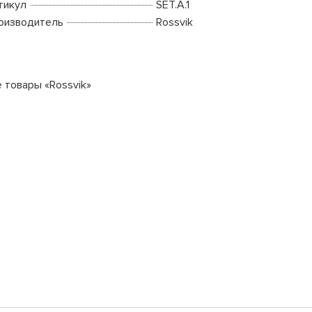
тикул
SET.A.1
оизводитель
Rossvik
е товары «Rossvik»