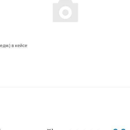
едм.) в кейсе