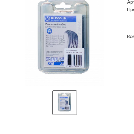
Ар
Пр
Вс