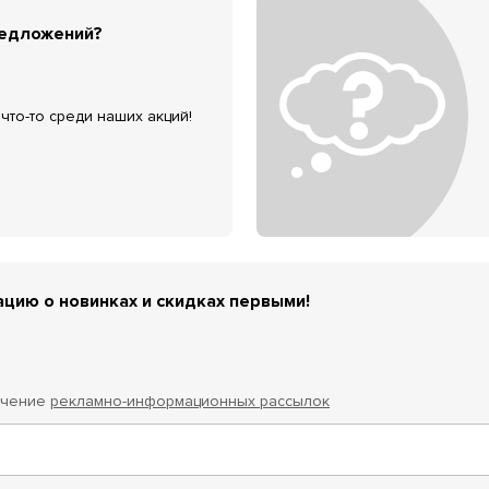
редложений?
что-то среди наших акций!
цию о новинках и скидках первыми!
учение
рекламно-информационных рассылок