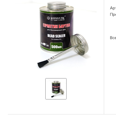
Ар
Пр
Вс