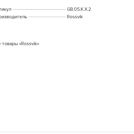
тикул
GB.05.K.X.2
оизводитель
Rossvik
е товары «Rossvik»