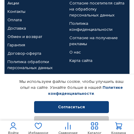
Акции
Согласие посетителя сайта
на обработку
Контакты
персональных данных
Оплата
Политика
Доставка
конфиденциальности
Обмен и возврат
Согласие на получение
рекламы
Гарантия
О нас
Договор-оферта
Карта сайта
Политика обработки
персональных данных
Партнерам
Мы используем файлы cookie, чтобы улучшить ваш
опыт на сайте. Узнайте больше в нашей
Политике
Корпоративным клиентам
Реквизиты компании
конфиденциальности
.
Поставщикам
Согласиться
Отклонить
© КАМАЗ ЦЕНТР ДОНЕЦК, 2015-2026. Все права защищены.
Интернет-магазин автомобильных товаров Автопрофи.
Войти
Избранное
Сравнение
Каталог
Корзина