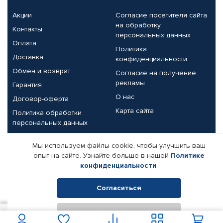
Акции
Согласие посетителя сайта
на обработку
Контакты
персональных данных
Оплата
Политика
Доставка
конфиденциальности
Обмен и возврат
Согласие на получение
рекламы
Гарантия
О нас
Договор-оферта
Карта сайта
Политика обработки
персональных данных
Партнерам
Мы используем файлы cookie, чтобы улучшить ваш
опыт на сайте. Узнайте больше в нашей
Политике
Корпоративным клиентам
Реквизиты компании
конфиденциальности
.
Поставщикам
Согласиться
Отклонить
© КАМАЗ ЦЕНТР ДОНЕЦК, 2015-2026. Все права защищены.
В корзину
Интернет-магазин автомобильных товаров Автопрофи.