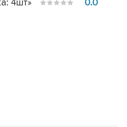
а: 4шт»
0.0