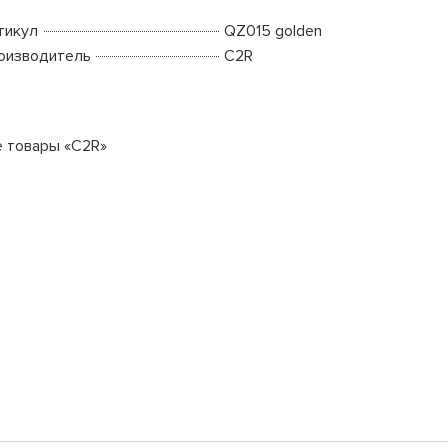
тикул
QZ015 golden
оизводитель
C2R
е товары «C2R»