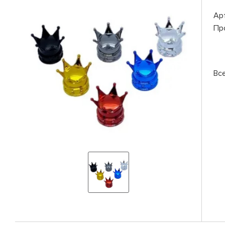
Ар
Пр
Вс