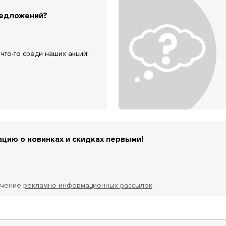
редложений?
что-то среди наших акций!
цию о новинках и скидках первыми!
учение
рекламно-информационных рассылок