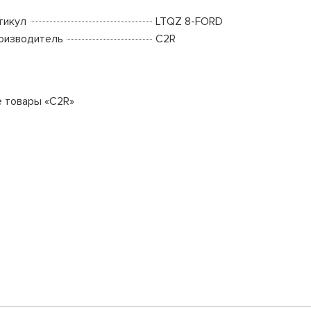
тикул
LTQZ 8-FORD
оизводитель
C2R
е товары «C2R»