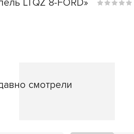
пель LTQZ 8-FORD»
давно смотрели