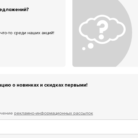
редложений?
что-то среди наших акций!
цию о новинках и скидках первыми!
учение
рекламно-информационных рассылок