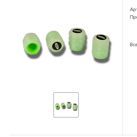
Ар
Пр
Вс