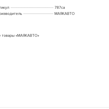
тикул
787са
оизводитель
МАЯКАВТО
е товары «МАЯКАВТО»