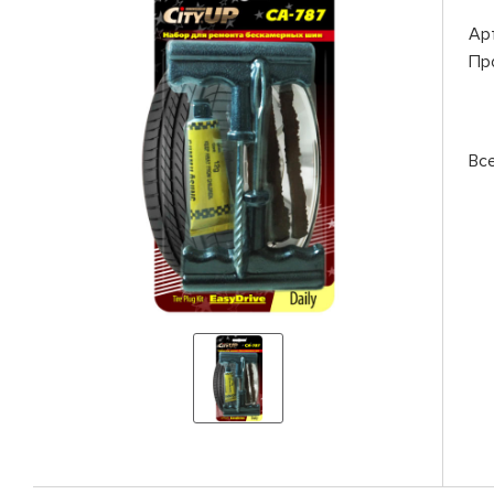
Ар
Пр
Вс