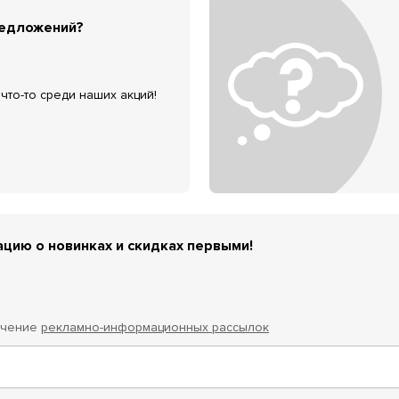
редложений?
что-то среди наших акций!
цию о новинках и скидках первыми!
учение
рекламно-информационных рассылок