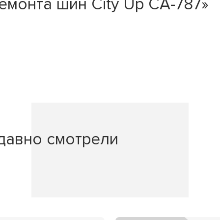
емонта шин City Up СА-787»
давно смотрели