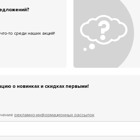
редложений?
что-то среди наших акций!
цию о новинках и скидках первыми!
учение
рекламно-информационных рассылок