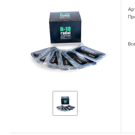
Ар
Пр
Вс