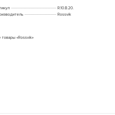
тикул
R.10.B.20.
оизводитель
Rossvik
е товары «Rossvik»