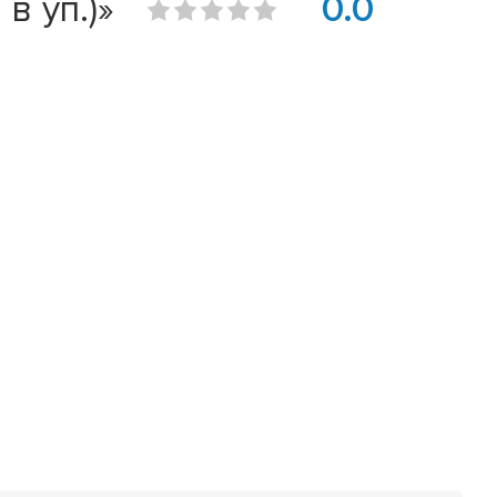
в уп.)»
0.0