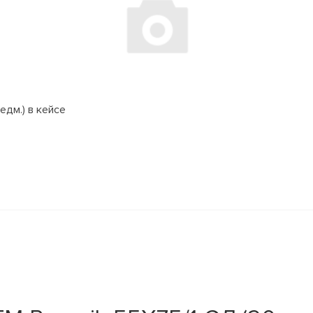
едм.) в кейсе