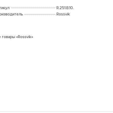
тикул
R.251.B.10.
оизводитель
Rossvik
е товары «Rossvik»