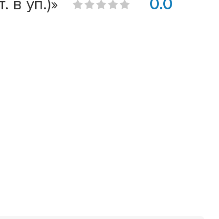
 в уп.)»
0.0