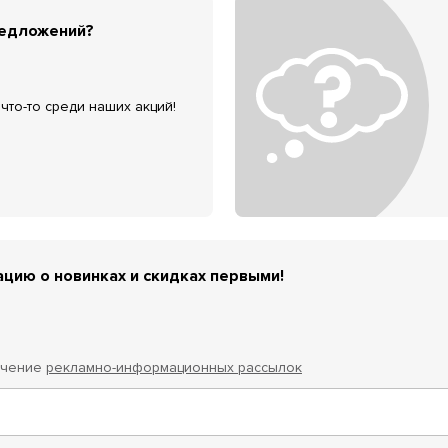
редложений?
что-то среди наших акций!
цию о новинках и скидках первыми!
учение
рекламно-информационных рассылок