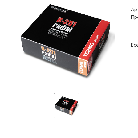
Ар
Пр
Вс