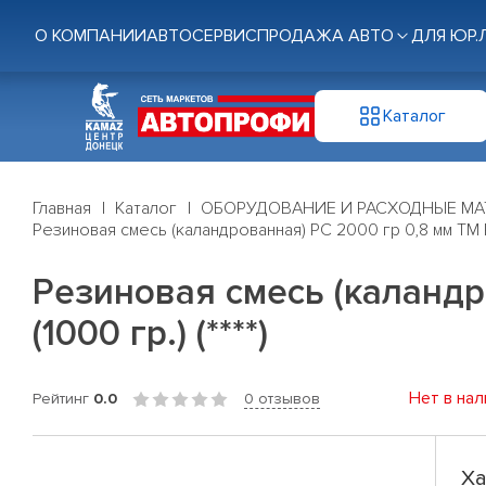
О КОМПАНИИ
АВТОСЕРВИС
ПРОДАЖА АВТО
ДЛЯ ЮР.
Каталог
Главная
Каталог
ОБОРУДОВАНИЕ И РАСХОДНЫЕ МА
Резиновая смесь (каландрованная) РС 2000 гр 0,8 мм ТМ Ros
Резиновая смесь (каландро
(1000 гр.) (****)
Нет в нал
Рейтинг
0.0
0 отзывов
Ха