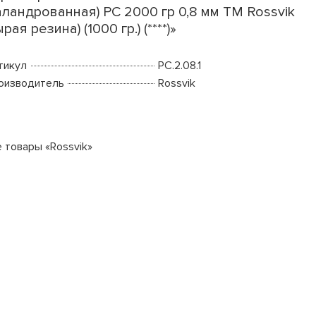
аландрованная) РС 2000 гр 0,8 мм ТМ Rossvik
ырая резина) (1000 гр.) (****)»
тикул
PC.2.08.1
оизводитель
Rossvik
е товары «Rossvik»