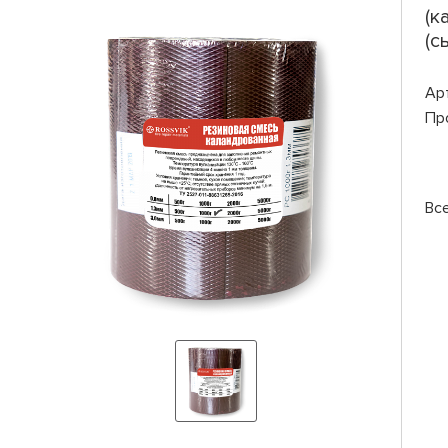
(к
(с
Ар
Пр
Вс