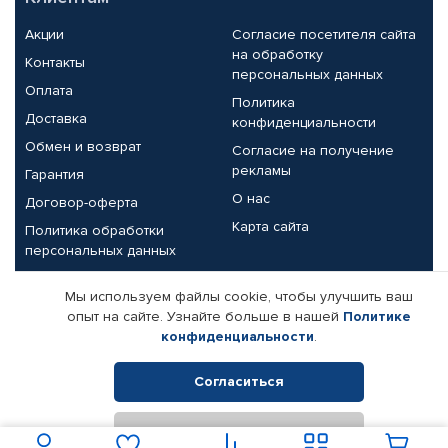
Акции
Согласие посетителя сайта
на обработку
Контакты
персональных данных
Оплата
Политика
Доставка
конфиденциальности
Обмен и возврат
Согласие на получение
рекламы
Гарантия
О нас
Договор-оферта
Карта сайта
Политика обработки
персональных данных
Партнерам
Мы используем файлы cookie, чтобы улучшить ваш
опыт на сайте. Узнайте больше в нашей
Политике
Корпоративным клиентам
Реквизиты компании
конфиденциальности
.
Поставщикам
Согласиться
Отклонить
© КАМАЗ ЦЕНТР ДОНЕЦК, 2015-2026. Все права защищены.