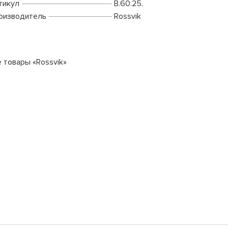
тикул
B.60.25.
оизводитель
Rossvik
е товары «Rossvik»