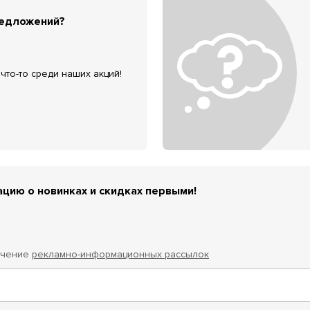
редложений?
что-то среди наших акций!
цию о новинках и скидках первыми!
учение
рекламно-информационных рассылок