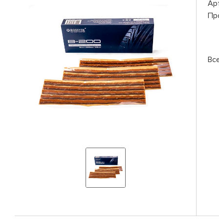
Ар
Пр
Вс