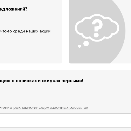
редложений?
что-то среди наших акций!
цию о новинках и скидках первыми!
учение
рекламно-информационных рассылок