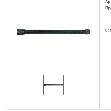
Ар
Пр
Вс