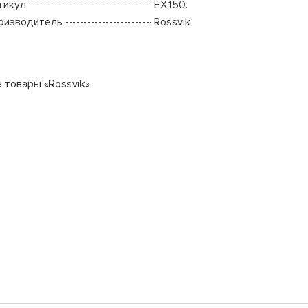
тикул
EX.150.
оизводитель
Rossvik
е товары «Rossvik»