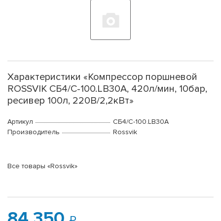
Характеристики «Компрессор поршневой
ROSSVIK СБ4/С-100.LB30А, 420л/мин, 10бар,
ресивер 100л, 220В/2,2кВт»
Артикул
СБ4/С-100.LB30А
Производитель
Rossvik
Все товары «Rossvik»
84 350