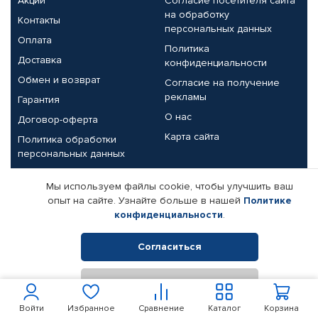
Акции
Согласие посетителя сайта
на обработку
Контакты
персональных данных
Оплата
Политика
Доставка
конфиденциальности
Обмен и возврат
Согласие на получение
рекламы
Гарантия
О нас
Договор-оферта
Карта сайта
Политика обработки
персональных данных
Партнерам
Мы используем файлы cookie, чтобы улучшить ваш
опыт на сайте. Узнайте больше в нашей
Политике
Корпоративным клиентам
Реквизиты компании
конфиденциальности
.
Поставщикам
Согласиться
Отклонить
© КАМАЗ ЦЕНТР ДОНЕЦК, 2015-2026. Все права защищены.
Интернет-магазин автомобильных товаров Автопрофи.
Войти
Избранное
Сравнение
Каталог
Корзина