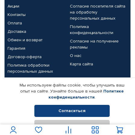
Акции
Согласие посетителя сайта
на обработку
Контакты
персональных данных
Оплата
Политика
Доставка
конфиденциальности
Обмен и возврат
Согласие на получение
рекламы
Гарантия
О нас
Договор-оферта
Карта сайта
Политика обработки
персональных данных
Партнерам
Мы используем файлы cookie, чтобы улучшить ваш
опыт на сайте. Узнайте больше в нашей
Политике
Корпоративным клиентам
Реквизиты компании
конфиденциальности
.
Поставщикам
Согласиться
Отклонить
© КАМАЗ ЦЕНТР ДОНЕЦК, 2015-2026. Все права защищены.
Интернет-магазин автомобильных товаров Автопрофи.