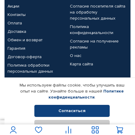
Акции
Согласие посетителя сайта
на обработку
Контакты
персональных данных
Оплата
Политика
Доставка
конфиденциальности
Обмен и возврат
Согласие на получение
рекламы
Гарантия
О нас
Договор-оферта
Карта сайта
Политика обработки
персональных данных
Партнерам
Мы используем файлы cookie, чтобы улучшить ваш
опыт на сайте. Узнайте больше в нашей
Политике
Корпоративным клиентам
Реквизиты компании
конфиденциальности
.
Поставщикам
Согласиться
Отклонить
© КАМАЗ ЦЕНТР ДОНЕЦК, 2015-2026. Все права защищены.
1 967
В корзину
Интернет-магазин автомобильных товаров Автопрофи.