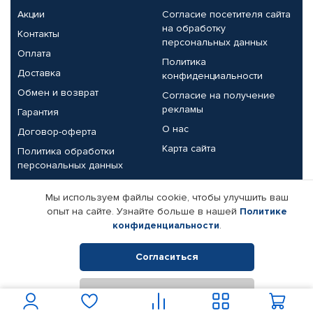
Акции
Согласие посетителя сайта
на обработку
Контакты
персональных данных
Оплата
Политика
Доставка
конфиденциальности
Обмен и возврат
Согласие на получение
рекламы
Гарантия
О нас
Договор-оферта
Карта сайта
Политика обработки
персональных данных
Партнерам
Мы используем файлы cookie, чтобы улучшить ваш
опыт на сайте. Узнайте больше в нашей
Политике
Корпоративным клиентам
Реквизиты компании
конфиденциальности
.
Поставщикам
Согласиться
Отклонить
© КАМАЗ ЦЕНТР ДОНЕЦК, 2015-2026. Все права защищены.
Интернет-магазин автомобильных товаров Автопрофи.