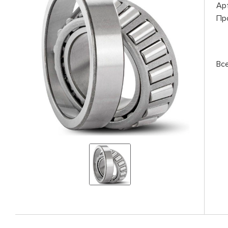
Ар
Пр
Вс