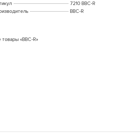
тикул
7210 BBC-R
оизводитель
BBC-R
е товары «BBC-R»