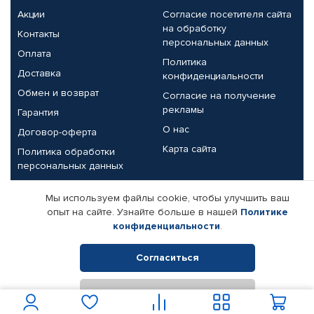
Акции
Согласие посетителя сайта
на обработку
Контакты
персональных данных
Оплата
Политика
Доставка
конфиденциальности
Обмен и возврат
Согласие на получение
рекламы
Гарантия
О нас
Договор-оферта
Карта сайта
Политика обработки
персональных данных
Партнерам
Мы используем файлы cookie, чтобы улучшить ваш
опыт на сайте. Узнайте больше в нашей
Политике
Корпоративным клиентам
Реквизиты компании
конфиденциальности
.
Поставщикам
Согласиться
Отклонить
© КАМАЗ ЦЕНТР ДОНЕЦК, 2015-2026. Все права защищены.
Интернет-магазин автомобильных товаров Автопрофи.