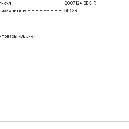
тикул
2007124 BBC-R
оизводитель
BBC-R
е товары «BBC-R»