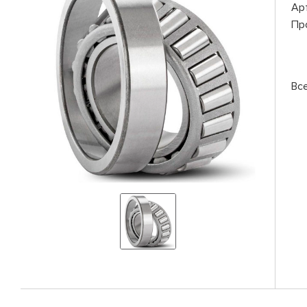
Ар
Пр
Вс