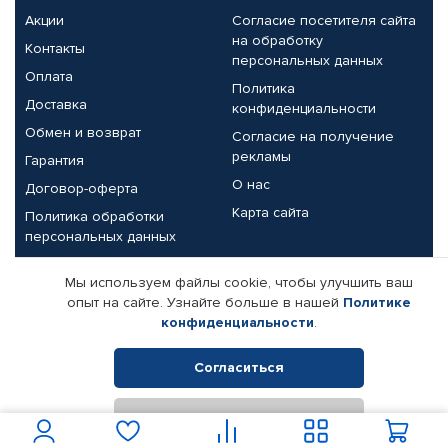
Акции
Согласие посетителя сайта
на обработку
Контакты
персональных данных
Оплата
Политика
Доставка
конфиденциальности
Обмен и возврат
Согласие на получение
рекламы
Гарантия
О нас
Договор-оферта
Карта сайта
Политика обработки
персональных данных
Партнерам
Мы используем файлы cookie, чтобы улучшить ваш
опыт на сайте. Узнайте больше в нашей
Политике
Корпоративным клиентам
Реквизиты компании
конфиденциальности
.
Поставщикам
Согласиться
Отклонить
© КАМАЗ ЦЕНТР ДОНЕЦК, 2015-2026. Все права защищены.
Интернет-магазин автомобильных товаров Автопрофи.