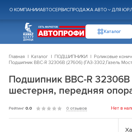
О КОМПАНИИ
АВТОСЕРВИС
ПРОДАЖА АВТО
ДЛЯ ЮР.
Каталог
Главная
Каталог
ПОДШИПНИКИ
Роликовые конич
Подшипник BBC-R 32306B (27606) (ГАЗ-3302,Газель Мост
Подшипник BBC-R 32306B (
шестерня, передняя опора
Нет в нал
Рейтинг
0.0
0 отзывов
Ха