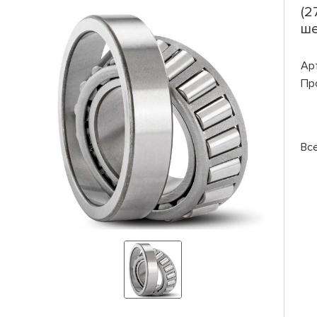
(2
ше
Ар
Пр
Вс