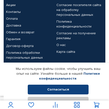
Акции
Согласие посетителя сайта
на обработку
Контакты
персональных данных
Оплата
Политика
Доставка
конфиденциальности
Обмен и возврат
Согласие на получение
рекламы
Гарантия
О нас
Договор-оферта
Карта сайта
Политика обработки
персональных данных
Партнерам
Мы используем файлы cookie, чтобы улучшить ваш
опыт на сайте. Узнайте больше в нашей
Политике
Корпоративным клиентам
Реквизиты компании
конфиденциальности
.
Поставщикам
Согласиться
Отклонить
© КАМАЗ ЦЕНТР ДОНЕЦК, 2015-2026. Все права защищены.
6 140
В корзину
Интернет-магазин автомобильных товаров Автопрофи.