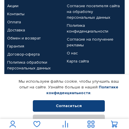
Акции
Согласие посетителя сайта
на обработку
Контакты
персональных данных
Оплата
Политика
Доставка
конфиденциальности
Обмен и возврат
Согласие на получение
рекламы
Гарантия
О нас
Договор-оферта
Карта сайта
Политика обработки
персональных данных
Партнерам
Мы используем файлы cookie, чтобы улучшить ваш
опыт на сайте. Узнайте больше в нашей
Политике
Корпоративным клиентам
Реквизиты компании
конфиденциальности
.
Поставщикам
Согласиться
Отклонить
© КАМАЗ ЦЕНТР ДОНЕЦК, 2015-2026. Все права защищены.
Интернет-магазин автомобильных товаров Автопрофи.