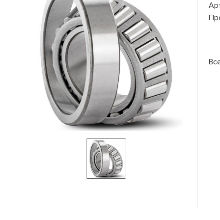
Ар
Пр
Вс