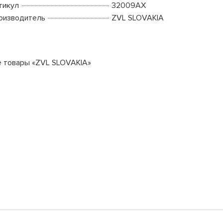
тикул
32009AX
оизводитель
ZVL SLOVAKIA
е товары «ZVL SLOVAKIA»