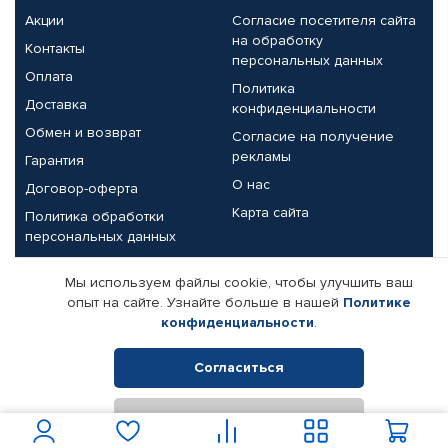
Акции
Согласие посетителя сайта
на обработку
Контакты
персональных данных
Оплата
Политика
Доставка
конфиденциальности
Обмен и возврат
Согласие на получение
рекламы
Гарантия
О нас
Договор-оферта
Карта сайта
Политика обработки
персональных данных
Партнерам
Мы используем файлы cookie, чтобы улучшить ваш
опыт на сайте. Узнайте больше в нашей
Политике
Корпоративным клиентам
Реквизиты компании
конфиденциальности
.
Поставщикам
Согласиться
Отклонить
© КАМАЗ ЦЕНТР ДОНЕЦК, 2015-2026. Все права защищены.
Интернет-магазин автомобильных товаров Автопрофи.