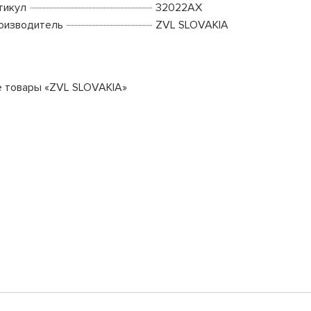
тикул
32022AX
оизводитель
ZVL SLOVAKIA
е товары «ZVL SLOVAKIA»