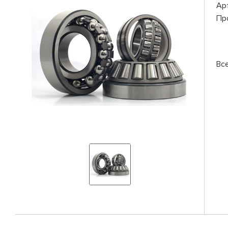
Ар
Пр
Вс