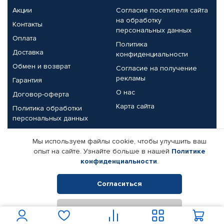
Акции
Согласие посетителя сайта
на обработку
Контакты
персональных данных
Оплата
Политика
Доставка
конфиденциальности
Обмен и возврат
Согласие на получение
рекламы
Гарантия
О нас
Договор-оферта
Карта сайта
Политика обработки
персональных данных
Партнерам
Мы используем файлы cookie, чтобы улучшить ваш
опыт на сайте. Узнайте больше в нашей
Политике
Корпоративным клиентам
Реквизиты компании
конфиденциальности
.
Поставщикам
Согласиться
Отклонить
© КАМАЗ ЦЕНТР ДОНЕЦК, 2015-2026. Все права защищены.
Интернет-магазин автомобильных товаров Автопрофи.