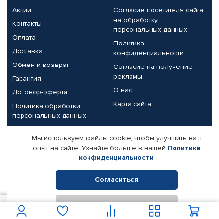
Акции
Согласие посетителя сайта
на обработку
Контакты
персональных данных
Оплата
Политика
Доставка
конфиденциальности
Обмен и возврат
Согласие на получение
рекламы
Гарантия
О нас
Договор-оферта
Карта сайта
Политика обработки
персональных данных
Партнерам
Мы используем файлы cookie, чтобы улучшить ваш
опыт на сайте. Узнайте больше в нашей
Политике
Корпоративным клиентам
Реквизиты компании
конфиденциальности
.
Поставщикам
Согласиться
Отклонить
© КАМАЗ ЦЕНТР ДОНЕЦК, 2015-2026. Все права защищены.
3 000
В корзину
Интернет-магазин автомобильных товаров Автопрофи.