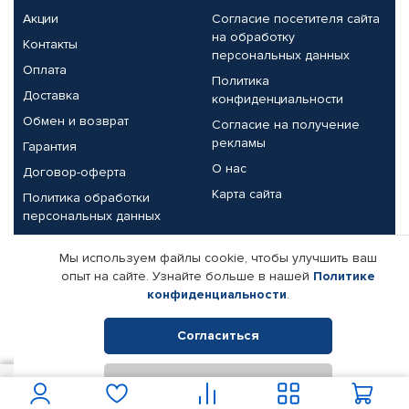
Акции
Согласие посетителя сайта
на обработку
Контакты
персональных данных
Оплата
Политика
Доставка
конфиденциальности
Обмен и возврат
Согласие на получение
рекламы
Гарантия
О нас
Договор-оферта
Карта сайта
Политика обработки
персональных данных
Партнерам
Мы используем файлы cookie, чтобы улучшить ваш
опыт на сайте. Узнайте больше в нашей
Политике
Корпоративным клиентам
Реквизиты компании
конфиденциальности
.
Поставщикам
Согласиться
Отклонить
© КАМАЗ ЦЕНТР ДОНЕЦК, 2015-2026. Все права защищены.
3 007
В корзину
Интернет-магазин автомобильных товаров Автопрофи.