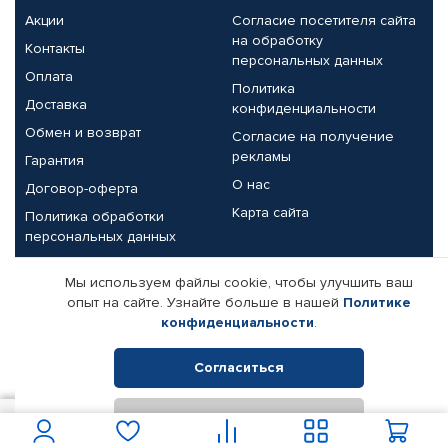
Акции
Согласие посетителя сайта
на обработку
Контакты
персональных данных
Оплата
Политика
Доставка
конфиденциальности
Обмен и возврат
Согласие на получение
рекламы
Гарантия
О нас
Договор-оферта
Карта сайта
Политика обработки
персональных данных
Партнерам
Мы используем файлы cookie, чтобы улучшить ваш
опыт на сайте. Узнайте больше в нашей
Политике
Корпоративным клиентам
Реквизиты компании
конфиденциальности
.
Поставщикам
Согласиться
Отклонить
© КАМАЗ ЦЕНТР ДОНЕЦК, 2015-2026. Все права защищены.
6 544
В корзину
Интернет-магазин автомобильных товаров Автопрофи.