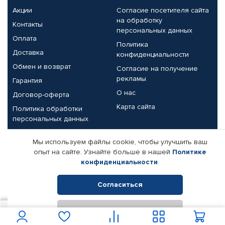
Акции
Согласие посетителя сайта
на обработку
Контакты
персональных данных
Оплата
Политика
Доставка
конфиденциальности
Обмен и возврат
Согласие на получение
рекламы
Гарантия
О нас
Договор-оферта
Карта сайта
Политика обработки
персональных данных
Партнерам
Мы используем файлы cookie, чтобы улучшить ваш
опыт на сайте. Узнайте больше в нашей
Политике
Корпоративным клиентам
Реквизиты компании
конфиденциальности
.
Поставщикам
Согласиться
Отклонить
© КАМАЗ ЦЕНТР ДОНЕЦК, 2015-2026. Все права защищены.
6 995
В корзину
Интернет-магазин автомобильных товаров Автопрофи.