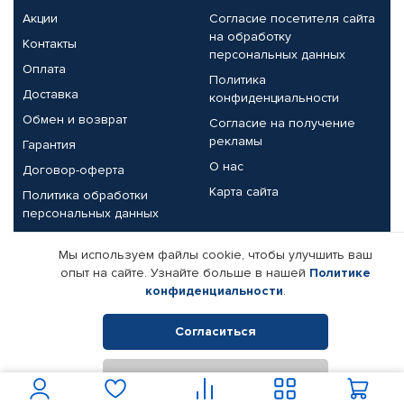
Акции
Согласие посетителя сайта
на обработку
Контакты
персональных данных
Оплата
Политика
Доставка
конфиденциальности
Обмен и возврат
Согласие на получение
рекламы
Гарантия
О нас
Договор-оферта
Карта сайта
Политика обработки
персональных данных
Партнерам
Мы используем файлы cookie, чтобы улучшить ваш
опыт на сайте. Узнайте больше в нашей
Политике
Корпоративным клиентам
Реквизиты компании
конфиденциальности
.
Поставщикам
Согласиться
Отклонить
© КАМАЗ ЦЕНТР ДОНЕЦК, 2015-2026. Все права защищены.
Интернет-магазин автомобильных товаров Автопрофи.