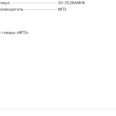
тикул
30-3528АМНК
оизводитель
МПЗ
е товары «МПЗ»