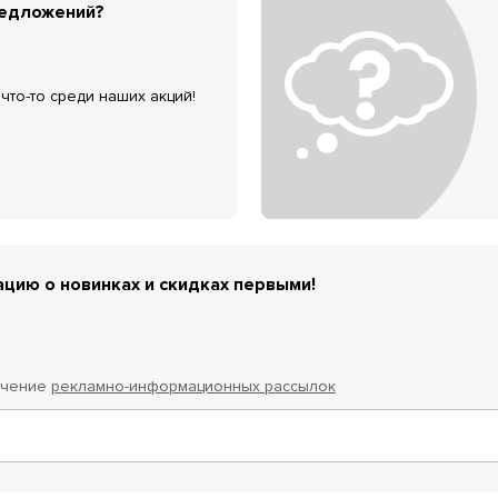
редложений?
что-то среди наших акций!
цию о новинках и скидках первыми!
учение
рекламно-информационных рассылок