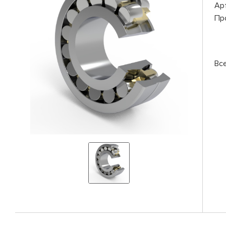
Ар
Пр
Вс