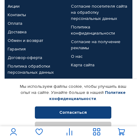
Акции
Согласие посетителя сайта
на обработку
Контакты
персональных данных
Оплата
Политика
Доставка
конфиденциальности
Обмен и возврат
Согласие на получение
рекламы
Гарантия
О нас
Договор-оферта
Карта сайта
Политика обработки
персональных данных
Партнерам
Мы используем файлы cookie, чтобы улучшить ваш
опыт на сайте. Узнайте больше в нашей
Политике
Корпоративным клиентам
Реквизиты компании
конфиденциальности
.
Поставщикам
Согласиться
Отклонить
© КАМАЗ ЦЕНТР ДОНЕЦК, 2015-2026. Все права защищены.
Интернет-магазин автомобильных товаров Автопрофи.