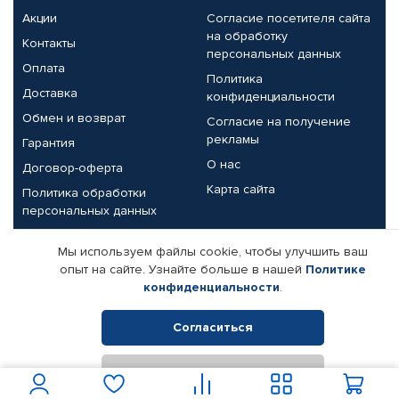
Акции
Согласие посетителя сайта
на обработку
Контакты
персональных данных
Оплата
Политика
Доставка
конфиденциальности
Обмен и возврат
Согласие на получение
рекламы
Гарантия
О нас
Договор-оферта
Карта сайта
Политика обработки
персональных данных
Партнерам
Мы используем файлы cookie, чтобы улучшить ваш
опыт на сайте. Узнайте больше в нашей
Политике
Корпоративным клиентам
Реквизиты компании
конфиденциальности
.
Поставщикам
Согласиться
Отклонить
© КАМАЗ ЦЕНТР ДОНЕЦК, 2015-2026. Все права защищены.
Интернет-магазин автомобильных товаров Автопрофи.