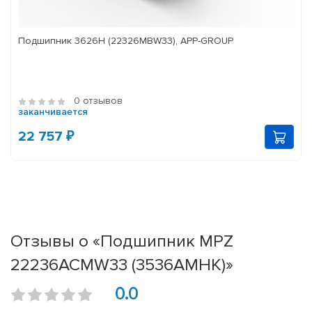
Подшипник 3626Н (22326MBW33), APP-GROUP
0 отзывов
заканчивается
22 757 ₽
Отзывы о «Подшипник MPZ
22236АСМW33 (3536АМНК)»
0.0