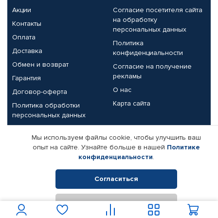
Акции
Согласие посетителя сайта
на обработку
Контакты
персональных данных
Оплата
Политика
Доставка
конфиденциальности
Обмен и возврат
Согласие на получение
рекламы
Гарантия
О нас
Договор-оферта
Карта сайта
Политика обработки
персональных данных
Партнерам
Мы используем файлы cookie, чтобы улучшить ваш
опыт на сайте. Узнайте больше в нашей
Политике
Корпоративным клиентам
Реквизиты компании
конфиденциальности
.
Поставщикам
Согласиться
Отклонить
© КАМАЗ ЦЕНТР ДОНЕЦК, 2015-2026. Все права защищены.
Интернет-магазин автомобильных товаров Автопрофи.