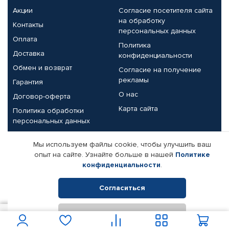
Акции
Согласие посетителя сайта
на обработку
Контакты
персональных данных
Оплата
Политика
Доставка
конфиденциальности
Обмен и возврат
Согласие на получение
рекламы
Гарантия
О нас
Договор-оферта
Карта сайта
Политика обработки
персональных данных
Партнерам
Мы используем файлы cookie, чтобы улучшить ваш
опыт на сайте. Узнайте больше в нашей
Политике
Корпоративным клиентам
Реквизиты компании
конфиденциальности
.
Поставщикам
Согласиться
Отклонить
© КАМАЗ ЦЕНТР ДОНЕЦК, 2015-2026. Все права защищены.
9 629
В корзину
Интернет-магазин автомобильных товаров Автопрофи.