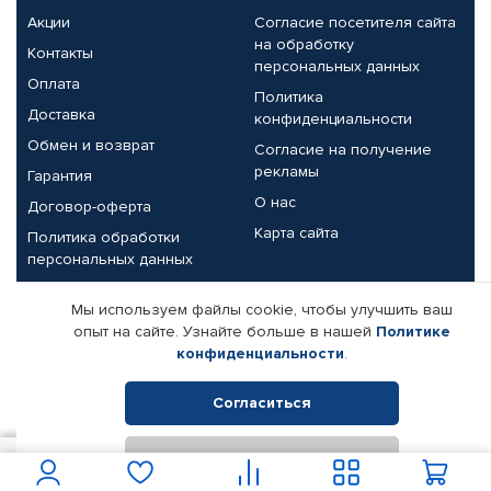
Акции
Согласие посетителя сайта
на обработку
Контакты
персональных данных
Оплата
Политика
Доставка
конфиденциальности
Обмен и возврат
Согласие на получение
рекламы
Гарантия
О нас
Договор-оферта
Карта сайта
Политика обработки
персональных данных
Партнерам
Мы используем файлы cookie, чтобы улучшить ваш
опыт на сайте. Узнайте больше в нашей
Политике
Корпоративным клиентам
Реквизиты компании
конфиденциальности
.
Поставщикам
Согласиться
Отклонить
© КАМАЗ ЦЕНТР ДОНЕЦК, 2015-2026. Все права защищены.
44 076
В корзину
Интернет-магазин автомобильных товаров Автопрофи.