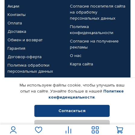
Акции
Согласие посетителя сайта
на обработку
Контакты
персональных данных
Оплата
Политика
Доставка
конфиденциальности
Обмен и возврат
Согласие на получение
рекламы
Гарантия
О нас
Договор-оферта
Карта сайта
Политика обработки
персональных данных
Партнерам
Мы используем файлы cookie, чтобы улучшить ваш
опыт на сайте. Узнайте больше в нашей
Политике
Корпоративным клиентам
Реквизиты компании
конфиденциальности
.
Поставщикам
Согласиться
Отклонить
© КАМАЗ ЦЕНТР ДОНЕЦК, 2015-2026. Все права защищены.
Интернет-магазин автомобильных товаров Автопрофи.