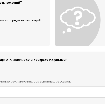
редложений?
что-то среди наших акций!
цию о новинках и скидках первыми!
учение
рекламно-информационных рассылок