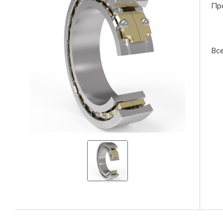
Пр
Вс