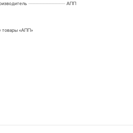
оизводитель
АПП
е товары «АПП»