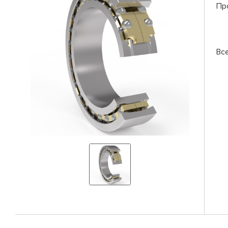
Пр
Вс