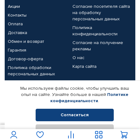
Акции
Согласие посетителя сайта
на обработку
Контакты
персональных данных
Оплата
Политика
Доставка
конфиденциальности
Обмен и возврат
Согласие на получение
рекламы
Гарантия
О нас
Договор-оферта
Карта сайта
Политика обработки
персональных данных
Партнерам
Мы используем файлы cookie, чтобы улучшить ваш
опыт на сайте. Узнайте больше в нашей
Политике
Корпоративным клиентам
Реквизиты компании
конфиденциальности
.
Поставщикам
Согласиться
Отклонить
© КАМАЗ ЦЕНТР ДОНЕЦК, 2015-2026. Все права защищены.
225
В корзину
Интернет-магазин автомобильных товаров Автопрофи.