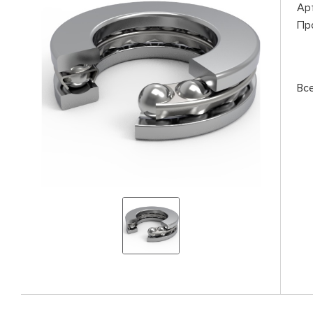
Ар
Пр
Вс