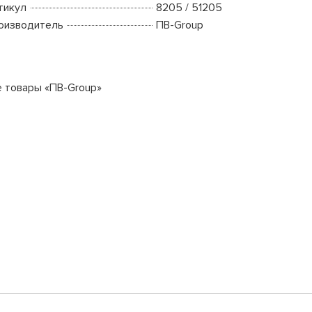
тикул
8205 / 51205
оизводитель
ПВ-Group
е товары «ПВ-Group»