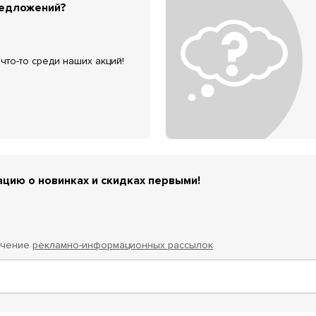
редложений?
что-то среди наших акций!
цию о новинках и скидках первыми!
учение
рекламно-информационных рассылок