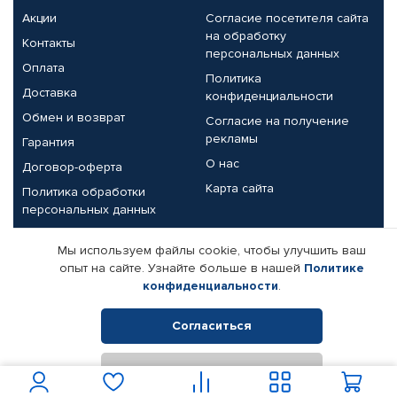
Акции
Согласие посетителя сайта
на обработку
Контакты
персональных данных
Оплата
Политика
Доставка
конфиденциальности
Обмен и возврат
Согласие на получение
рекламы
Гарантия
О нас
Договор-оферта
Карта сайта
Политика обработки
персональных данных
Партнерам
Мы используем файлы cookie, чтобы улучшить ваш
опыт на сайте. Узнайте больше в нашей
Политике
Корпоративным клиентам
Реквизиты компании
конфиденциальности
.
Поставщикам
Согласиться
Отклонить
© КАМАЗ ЦЕНТР ДОНЕЦК, 2015-2026. Все права защищены.
Интернет-магазин автомобильных товаров Автопрофи.