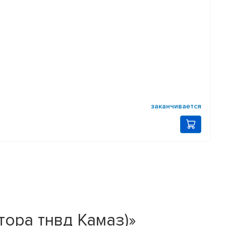
заканчивается
тора тнвд Камаз)»