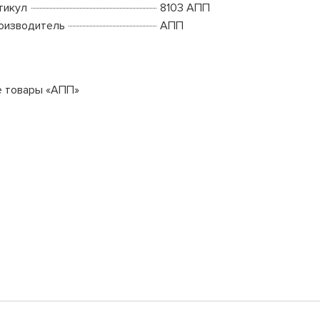
тикул
8103 АПП
оизводитель
АПП
е товары «АПП»