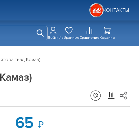
КОНТАКТЫ
Войти
Избранное
Сравнение
Корзина
ятора тнвд Камаз)
 Камаз)
65