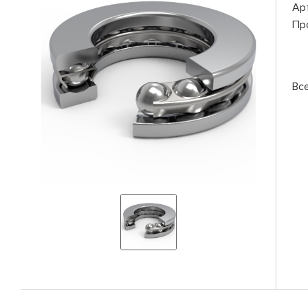
Ар
Пр
Вс