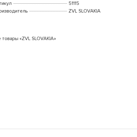
тикул
51115
оизводитель
ZVL SLOVAKIA
е товары «ZVL SLOVAKIA»