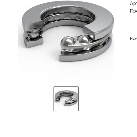
Ар
Пр
Вс