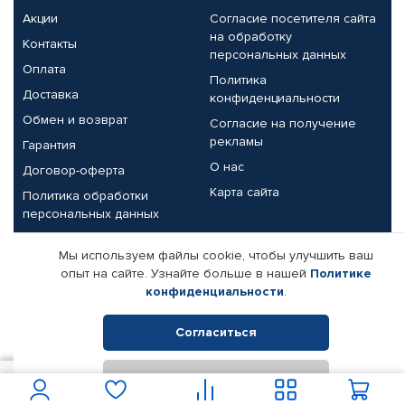
Акции
Согласие посетителя сайта
на обработку
Контакты
персональных данных
Оплата
Политика
Доставка
конфиденциальности
Обмен и возврат
Согласие на получение
рекламы
Гарантия
О нас
Договор-оферта
Карта сайта
Политика обработки
персональных данных
Партнерам
Мы используем файлы cookie, чтобы улучшить ваш
опыт на сайте. Узнайте больше в нашей
Политике
Корпоративным клиентам
Реквизиты компании
конфиденциальности
.
Поставщикам
Согласиться
Отклонить
© КАМАЗ ЦЕНТР ДОНЕЦК, 2015-2026. Все права защищены.
180
В корзину
Интернет-магазин автомобильных товаров Автопрофи.